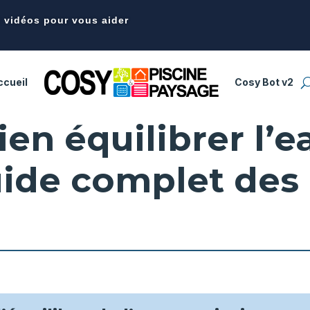
t vidéos pour vous aider
ccueil
Cosy Bot v2
n équilibrer l’e
uide complet des