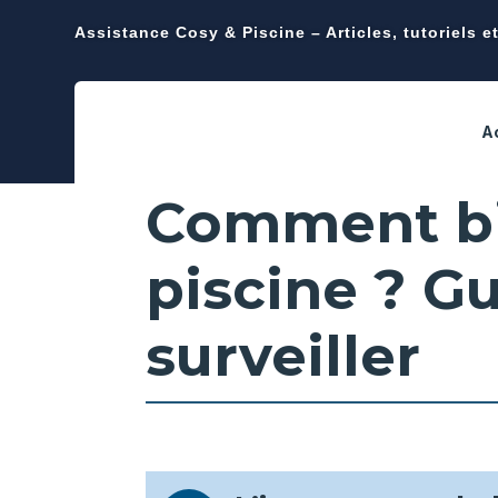
Assistance Cosy & Piscine – Articles, tutoriels e
A
Comment bie
piscine ? G
surveiller