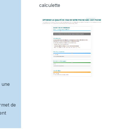
calculette
r une
ermet de
ent