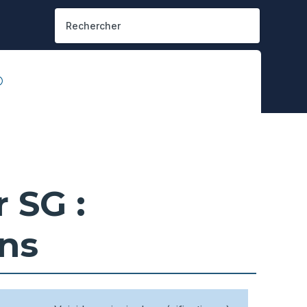
 SG :
ons