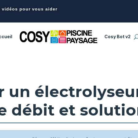
t vidéos pour vous aider
ccueil
Cosy Bot v2
r un électrolyseur
 débit et soluti