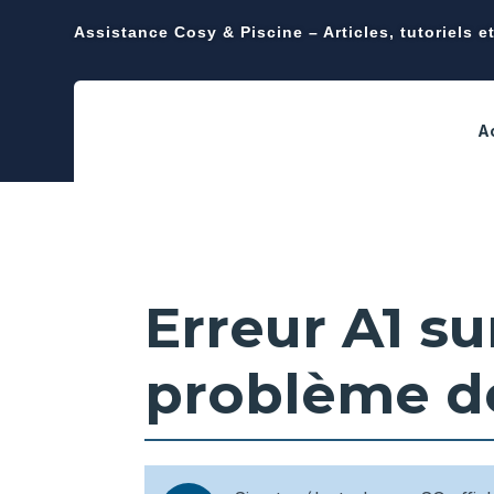
Assistance Cosy & Piscine – Articles, tutoriels e
A
Erreur A1 su
problème de