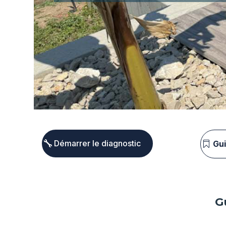
Démarrer le diagnostic
Gu
G