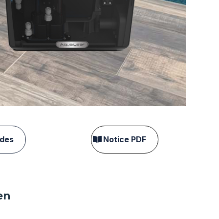
ndes
Notice PDF
en