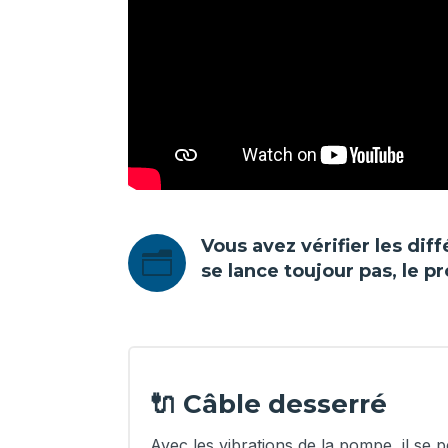
Vous avez vérifier les di
n
se lance toujour pas, le 
🔌 Câble desserré
Avec les vibrations de la pompe, il se 