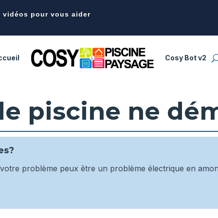
t vidéos pour vous aider
ccueil
Cosy Bot v2
e piscine ne dém
es?
votre problème peux être un problème électrique en amont
.